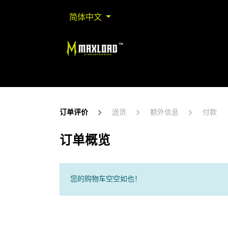
简体中文
首页
Shop By Collection
Shop By Brand
订单评价
送货
额外信息
付款
订单概览
您的购物车空空如也！